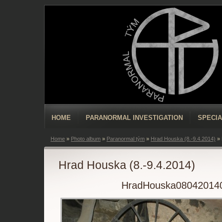
HOME
PARANORMAL INVESTIGATION
SPECIA
Home
»
Photo album
»
Paranormal tým
»
Hrad Houska (8.-9.4.2014)
»
Hrad Houska (8.-9.4.2014)
HradHouska08042014