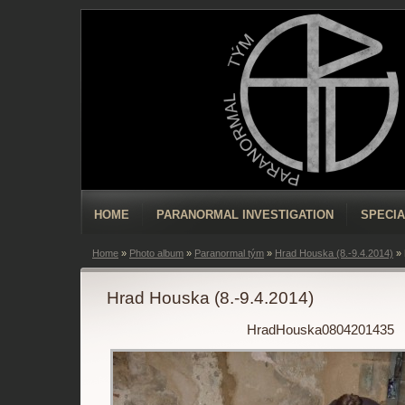
HOME
PARANORMAL INVESTIGATION
SPECIA
Home
»
Photo album
»
Paranormal tým
»
Hrad Houska (8.-9.4.2014)
»
Hrad Houska (8.-9.4.2014)
HradHouska0804201435