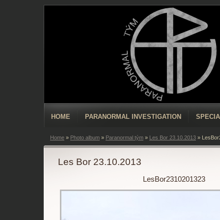
HOME
PARANORMAL INVESTIGATION
SPECIA
Home
»
Photo album
»
Paranormal tým
»
Les Bor 23.10.2013
»
LesBor
Les Bor 23.10.2013
LesBor2310201323