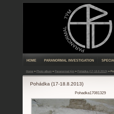
HOME
PARANORMAL INVESTIGATION
SPECIA
Home
»
Photo album
»
Paranormal tým
»
Pohádka (17-18.8.2013)
»
Po
Pohádka (17-18.8.2013)
Pohadka17081329