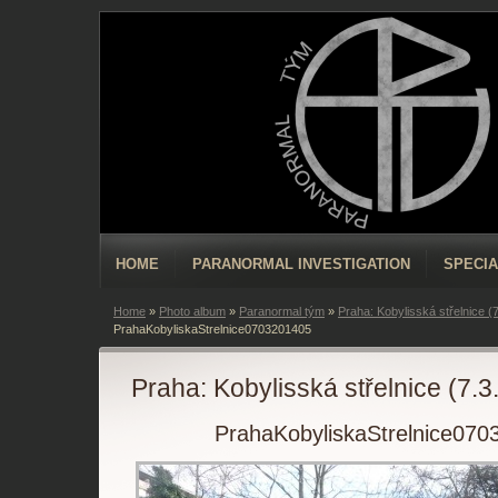
HOME
PARANORMAL INVESTIGATION
SPECIA
Home
»
Photo album
»
Paranormal tým
»
Praha: Kobylisská střelnice (
PrahaKobyliskaStrelnice0703201405
Praha: Kobylisská střelnice (7.3
PrahaKobyliskaStrelnice070