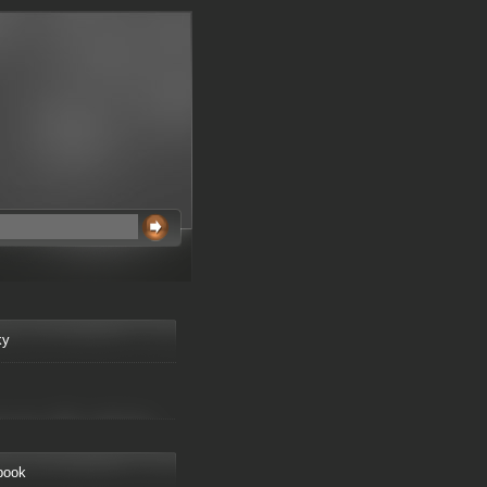
ky
book