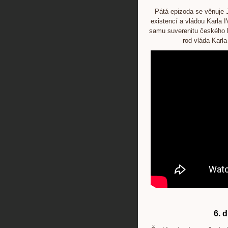
Pátá epizoda se věnuje 
existencí a vládou Karla 
samu suverenitu českého k
rod vláda Karla
6. d