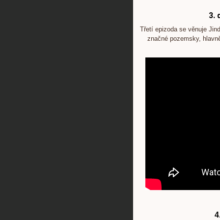
3. 
Třetí epizoda se věnuje Jin
značné pozemsky, hlavně 
4