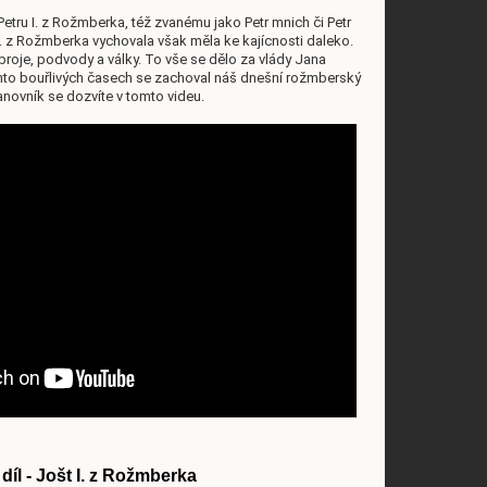
Petru I. z Rožmberka, též zvanému jako Petr mnich či Petr
 I. z Rožmberka vychovala však měla ke kajícnosti daleko.
ozbroje, podvody a války. To vše se dělo za vlády Jana
to bouřlivých časech se zachoval náš dnešní rožmberský
novník se dozvíte v tomto videu.
 díl - Jošt I. z Rožmberka