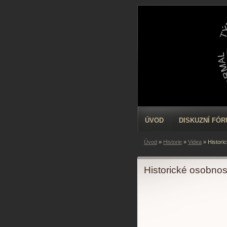
ÚVOD
DISKUZNÍ FÓ
Úvod
»
Historie
»
Videa
»
Histori
Historické osobno