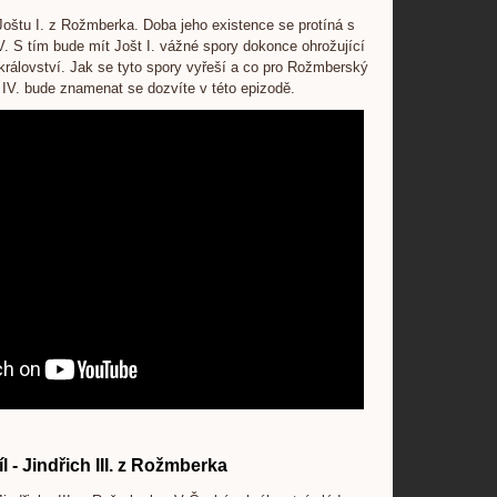
Joštu I. z Rožmberka. Doba jeho existence se protíná s
IV. S tím bude mít Jošt I. vážné spory dokonce ohrožující
rálovství. Jak se tyto spory vyřeší a co pro Rožmberský
 IV. bude znamenat se dozvíte v této epizodě.
íl - Jindřich III. z Rožmberka