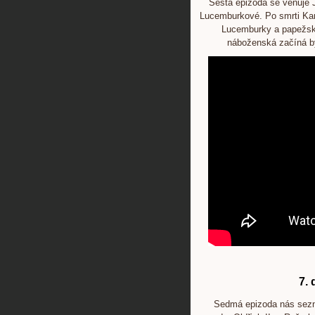
Šestá epizoda se věnuje 
Lucemburkové. Po smrti Karl
Lucemburky a papežské
náboženská začíná bý
7. 
Sedmá epizoda nás sezn