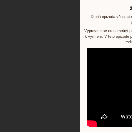
2
Druhá epizoda věnující 
Vypravme se na samotný poč
k vymření. V této epizodě 
rod