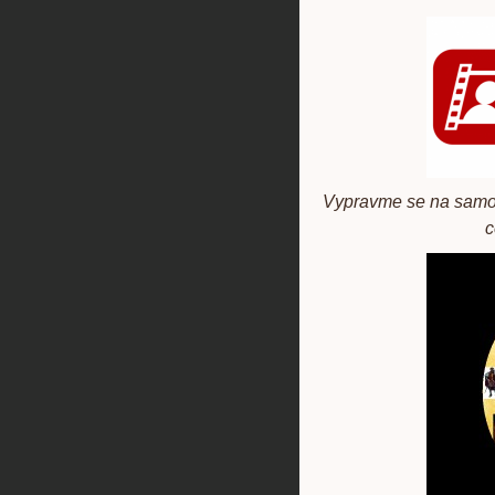
Vypravme se na samot
c