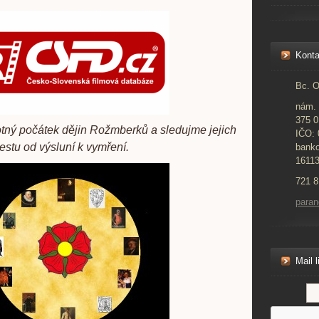
Konta
Bc. O
nám. 
375 0
ný počátek dějin Rožmberků a sledujme jejich
IČO:
estu od výsluní k vymření.
banko
1611
721 8
para
Mail l