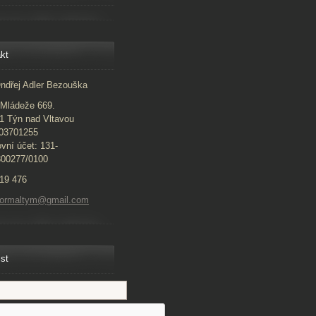
kt
ndřej Adler Bezouška
Mládeže 669.
1 Týn nad Vltavou
 03701255
vní účet: 131-
300277/0100
19 476
normaltym@gmail.com
ist