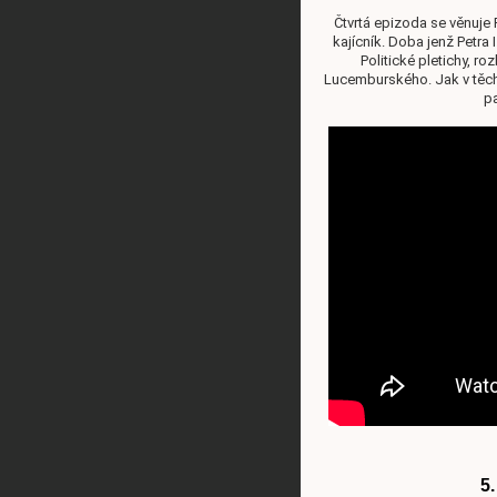
Čtvrtá epizoda se věnuje 
kajícník. Doba jenž Petra
Politické pletichy, r
Lucemburského. Jak v těch
pa
5.