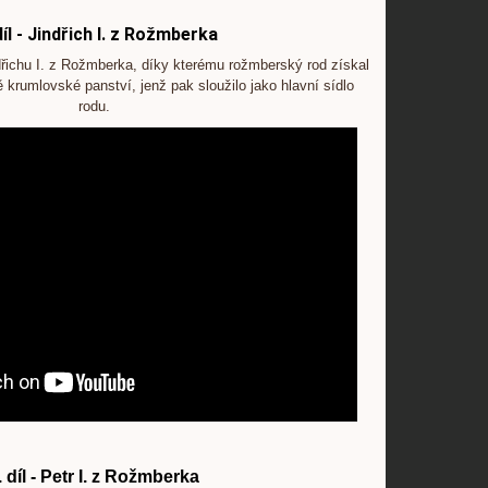
díl - Jindřich I. z Rožmberka
dřichu I. z Rožmberka, díky kterému rožmberský rod získal
krumlovské panství, jenž pak sloužilo jako hlavní sídlo
rodu.
. díl - Petr I. z Rožmberka