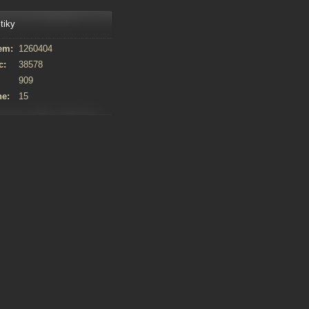
tiky
em:
1260404
c:
38578
909
ne:
15