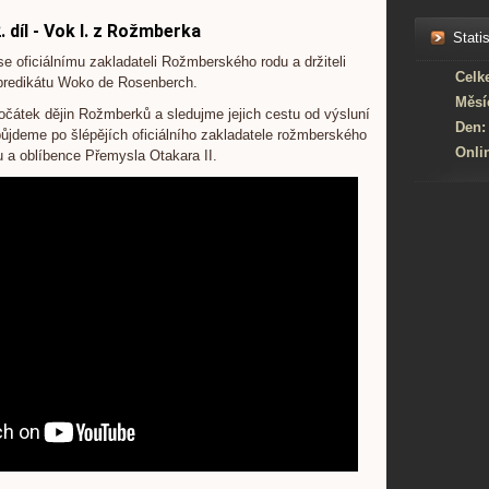
. díl - Vok I. z Rožmberka
Statis
se oficiálnímu zakladateli Rožmberského rodu a držiteli
Celk
predikátu Woko de Rosenberch.
Měsí
átek dějin Rožmberků a sledujme jejich cestu od výsluní
Den:
půjdeme po šlépějích oficiálního zakladatele rožmberského
Onli
u a oblíbence Přemysla Otakara II.