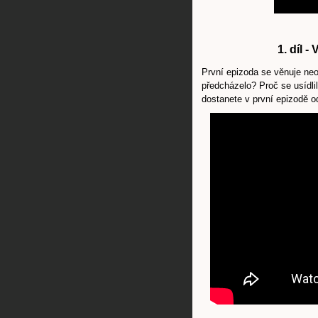
1. díl -
První epizoda se věnuje ne
předcházelo? Proč se usídli
dostanete v první epizodě 