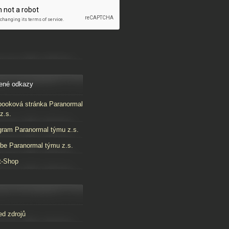
ené odkazy
ooková stránka Paranormal
z.s.
gram Paranormal týmu z.s.
be Paranormal týmu z.s.
t-Shop
ed zdrojů