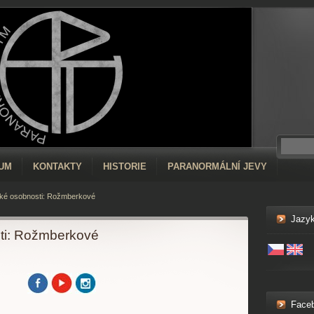
RUM
KONTAKTY
HISTORIE
PARANORMÁLNÍ JEVY
cké osobnosti: Rožmberkové
Jazy
sti: Rožmberkové
Face