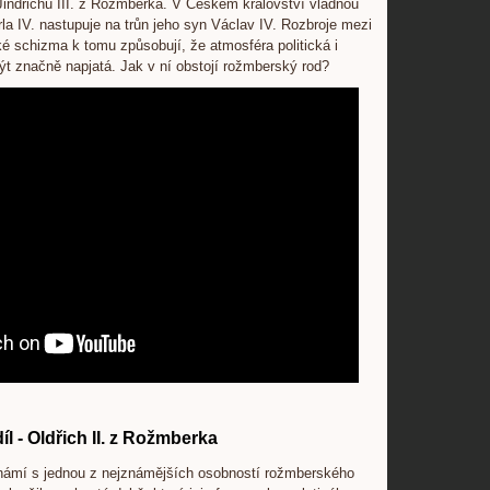
Jindřichu III. z Rožmberka. V Českém království vládnou
a IV. nastupuje na trůn jeho syn Václav IV. Rozbroje mezi
 schizma k tomu způsobují, že atmosféra politická i
t značně napjatá. Jak v ní obstojí rožmberský rod?
díl - Oldřich II. z Rožmberka
ámí s jednou z nejznámějších osobností rožmberského