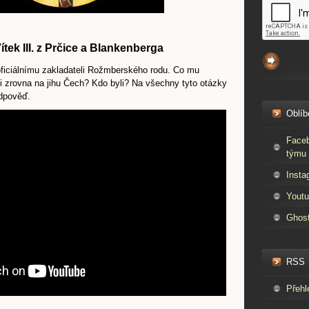
 Vítek III. z Prčice a Blankenberga
oficiálnímu zakladateli Rožmberského rodu. Co mu
li zrovna na jihu Čech? Kdo byli? Na všechny tyto otázky
odpověď.
Oblíb
Faceb
týmu 
Insta
Youtu
Ghos
RSS
Přehl