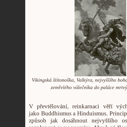
Vikingská štítonoška, Valkýra, nejvyššího bo
zemřelého válečníka do paláce mrtvý
V převtělování, reinkarnaci věří výc
jako Buddhismus a Hinduismus. Princip
způsob jak dosáhnout nejvyššího os