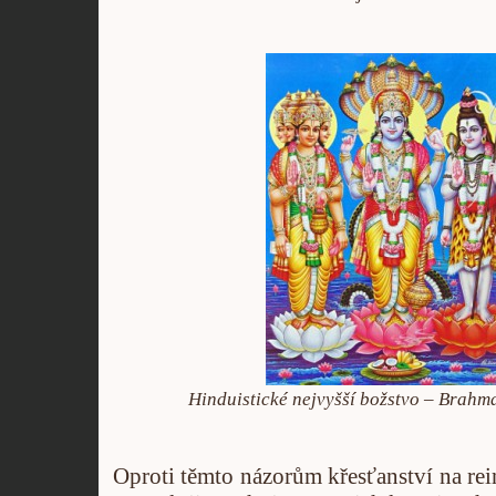
Hinduistické nejvyšší božstvo –
Brahma
Oproti těmto názorům křesťanství na rei