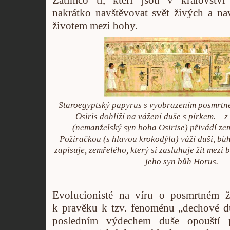
Zatímco ti, kteří jsou v královstv
nakrátko navštěvovat svět živých a na
životem mezi bohy.
Staroegyptský papyrus s vyobrazením posmrtné
Osiris dohlíží na vážení duše s pírkem. – 
(nemanželský syn boha Osirise) přivádí ze
Požíračkou (s hlavou krokodýla) váží duši, bůh
zapisuje, zemřelého, který si zasluhuje žít mezi 
jeho syn bůh Horus.
Evolucionisté na víru o posmrtném ž
k pravěku k tzv. fenoménu „dechové du
posledním výdechem duše opouští 