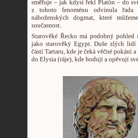
směřuje – jak kdysi řekl Platón – do svě
z tohoto fenoménu odvinula řada p
náboženských dogmat, které můžem
současnost.
Starověké Řecko má podobný pohled n
jako starověký Egypt. Duše zlých lidí 
části Tartaru, kde je čeká věčné pokání 
do Elysia (ráje), kde hodují a opěvují sv