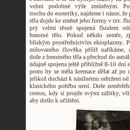
velmi podobné výše zmíněným. P
trochu do esoteriky, najdeme i názor, ž
těla dojde ke změně jeho formy v tzv. flu
prý velmi těsně spojená fluidem odu
hmotné tělo. Pokud někdo zemře, zj
blízkým prostřednictvím ektoplazmy. 
milovaného člověka příliš naříkáme,
duše z hmotného těla a přechod do astrál
údajně spojena ještě přibližně 8-10 dní
proto by se měla kremace dělat až po 
jelikož dochází k násilnému odtržení od 
klasického pohřbu není. Duše zemřeléh
cestou, kdy si projde svými zážitky, v
aby došlo k očištění.