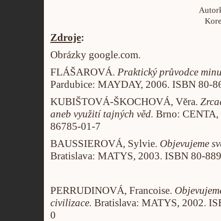
Autor
Kore
Zdroje
:
Obrázky google.com.
FLÁŠAROVÁ.
Praktický průvodce minul
Pardubice: MAYDAY, 2006. ISBN 80-8
KUBIŠTOVÁ-ŠKOCHOVÁ, Věra.
Zrca
aneb využití tajných věd.
Brno: CENTA, 
86785-01-7
BAUSSIEROVÁ, Sylvie.
Objevujeme sv
Bratislava: MATYS, 2003. ISBN 80-88
PERRUDINOVÁ, Francoise.
Objevujeme
civilizace.
Bratislava: MATYS, 2002. I
0