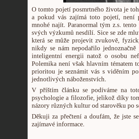
O tomto pojetí posmrtného života je t
a pokud vás zajímá toto pojetí, není
mnohé najít. Paranormal tým z.s. tento 
svých výzkumů nesdílí. Sice se zde mluv
která se může projevit zvukově, fyzicky
nikdy se nám nepodařilo jednoznačně p
inteligentní energii natož o osobu ne
Polemika není však hlavním tématem to
prioritou je seznámit vás s viděním p
jednotlivých náboženstvích.
V příštím článku se podíváme na tot
psychologie a filozofie, jelikož díky t
názory různých kultur od starověku po s
Děkuji za přečtení a doufám, že jste s
zajímavé informace.