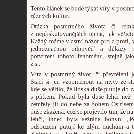
Tento článek se bude týkat víry v posmrt
různých kultur.
Otázka posmrtného života či rein
z nejdiskutovanějších témat, jak věřících
Každý máme vlastní názor pro a proti, v
jednoznačnou odpověď a důkazy p
potvrzení tohoto fenoménu, stejně ja
z.s..
Víra v posmrtný život, čí převtělení 
Stačí si jen vzpomenout na mýty ze st
kde se věřilo, že lidská duše putuje do z
s pírkem. Pokud byla duše lehčí než p
zemřelý jít do nebe za bohem Osirisem
duše zkažená, což se projevilo tím, že n
lehčí, ihned byla sežrána bohyní „P
odsouzení putují ke zlým duchům a t