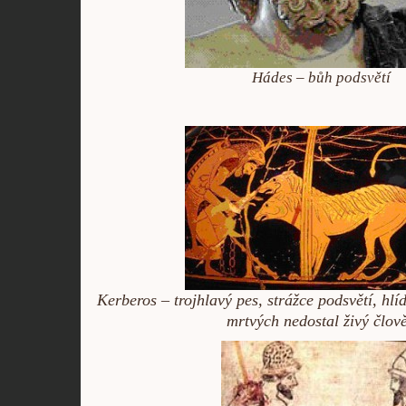
Hádes – bůh podsvětí
Kerberos – trojhlavý pes, strážce podsvětí, hlíd
mrtvých nedostal živý člov