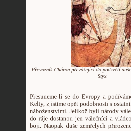
Převozník Cháron převážející do podsvětí duš
.
Styx
Přesuneme-li se do Evropy a podívám
Kelty, zjistíme opět podobnosti s ostatn
náboženstvími. Jelikož byli národy váleč
do ráje dostanou jen válečníci a vládco
boji. Naopak duše zemřelých přirozen