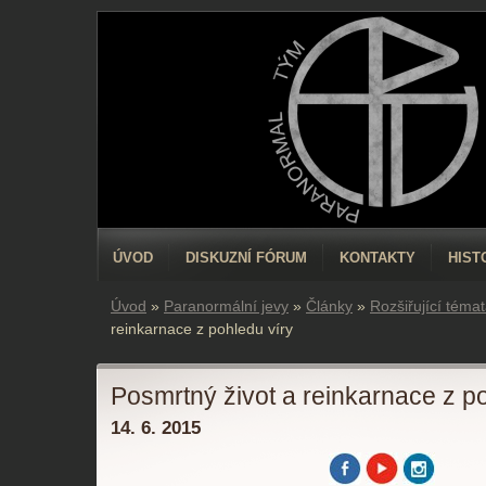
ÚVOD
DISKUZNÍ FÓRUM
KONTAKTY
HIST
Úvod
»
Paranormální jevy
»
Články
»
Rozšiřující téma
reinkarnace z pohledu víry
Posmrtný život a reinkarnace z p
14. 6. 2015