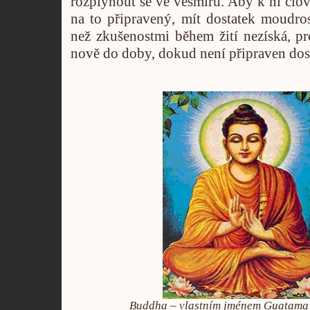
rozplynout se ve vesmíru. Aby k ní člov
na to připravený, mít dostatek moudrost
než zkušenostmi během žití nezíská, pr
nově do doby, dokud není připraven dos
Buddha – vlastním jménem Guatama