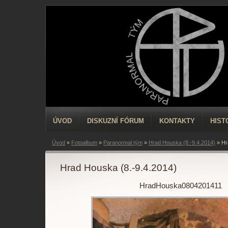
ÚVOD
DISKUZNÍ FÓRUM
KONTAKTY
HIST
Úvod
»
Fotoalbum
»
Paranormal tým
»
Hrad Houska (8.-9.4.2014)
»
Hr
Hrad Houska (8.-9.4.2014)
HradHouska0804201411