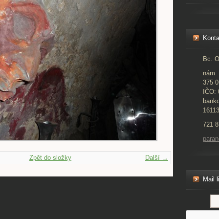
Konta
Bc. O
nám. 
375 0
IČO:
banko
1611
721 8
para
Zpět do složky
Další →
Mail l