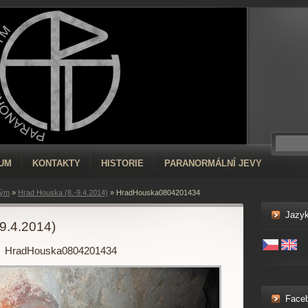
RUM
KONTAKTY
HISTORIE
PARANORMÁLNÍ JEVY
tým
»
Hrad Houska (8.-9.4.2014)
»
HradHouska0804201434
Jazy
9.4.2014)
HradHouska0804201434
Face