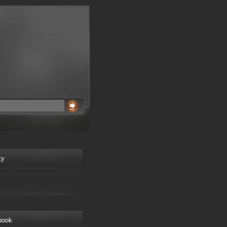
ky
book