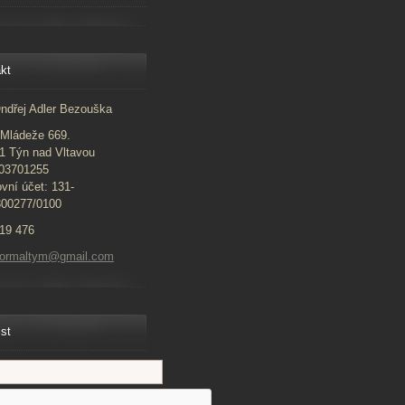
kt
ndřej Adler Bezouška
Mládeže 669.
1 Týn nad Vltavou
 03701255
vní účet: 131-
300277/0100
19 476
normaltym@gmail.com
ist