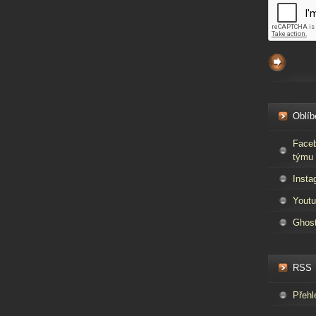
Oblíb
Faceb
týmu 
Insta
Youtu
Ghos
RSS
Přehl