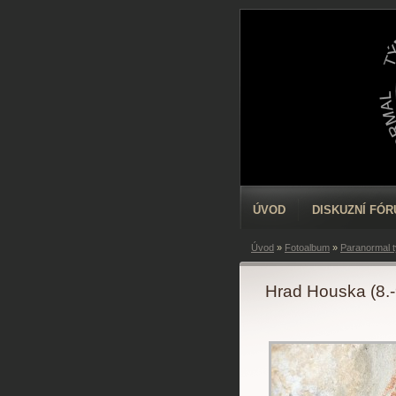
ÚVOD
DISKUZNÍ FÓ
Úvod
»
Fotoalbum
»
Paranormal 
Hrad Houska (8.-