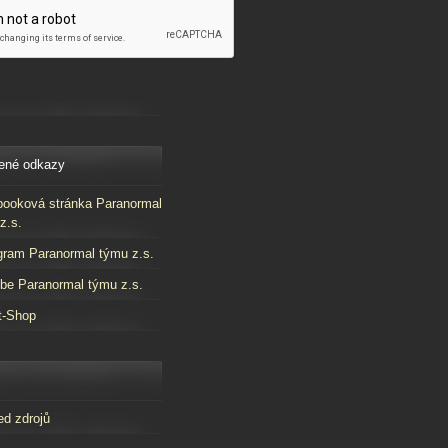
ené odkazy
ooková stránka Paranormal
z.s.
gram Paranormal týmu z.s.
be Paranormal týmu z.s.
t-Shop
ed zdrojů