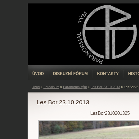
ÚVOD
DISKUZNÍ FÓRUM
KONTAKTY
HIST
Úvod
»
Fotoalbum
»
Paranormal tým
»
Les Bor 23.10.2013
»
LesBor23
Les Bor 23.10.2013
LesBor2310201325