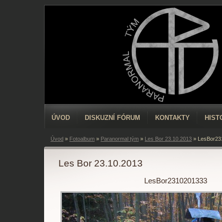
ÚVOD
DISKUZNÍ FÓRUM
KONTAKTY
HIST
Úvod
»
Fotoalbum
»
Paranormal tým
»
Les Bor 23.10.2013
»
LesBor23
Les Bor 23.10.2013
LesBor2310201333