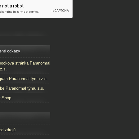
ené odkazy
ooková stránka Paranormal
z.s.
gram Paranormal týmu z.s.
be Paranormal týmu z.s.
t-Shop
ed zdrojů