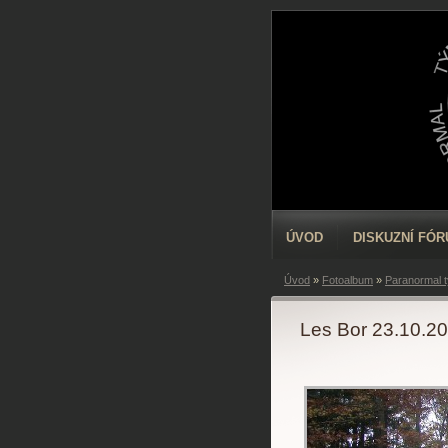
ÚVOD
DISKUZNÍ FÓ
Úvod
»
Fotoalbum
»
Paranormal 
Les Bor 23.10.2