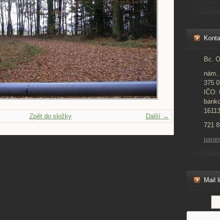
Konta
Bc. O
nám. 
375 0
IČO:
banko
1611
Zpět do složky
Další →
721 8
para
Mail l