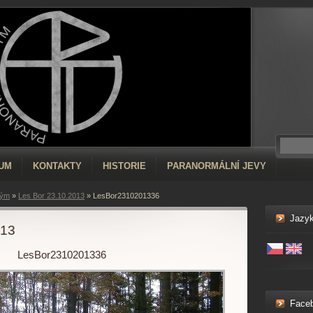
RUM
KONTAKTY
HISTORIE
PARANORMÁLNÍ JEVY
tým
»
Les Bor 23.10.2013
»
LesBor2310201336
Jazy
013
LesBor2310201336
Face