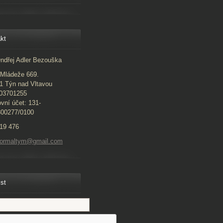
kt
ndřej Adler Bezouška
Mládeže 669.
1 Týn nad Vltavou
 03701255
vní účet: 131-
300277/0100
19 476
normaltym@gmail.com
ist