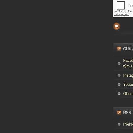
Oblíb
Faceb
týmu 
Insta
Youtu
Ghos
RSS
Přehl