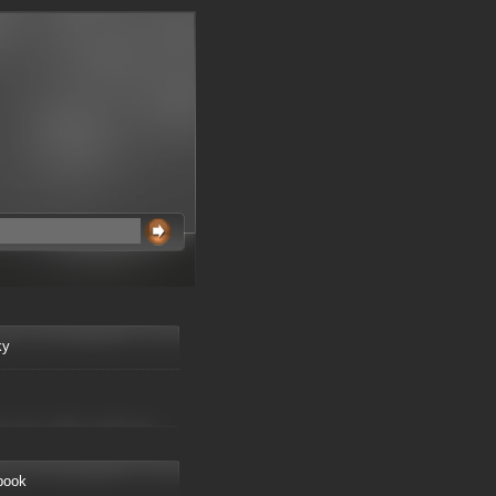
ky
book