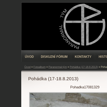
ÚVOD
DISKUZNÍ FÓRUM
KONTAKTY
HIST
Úvod
»
Fotoalbum
»
Paranormal tým
»
Pohádka (17-18.8.2013)
»
Poha
Pohádka (17-18.8.2013)
Pohadka17081329