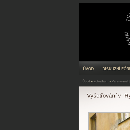
ÚVOD
DISKUZNÍ FÓ
Úvod
»
Fotoalbum
»
Paranormal 
Vyšetřování v "R