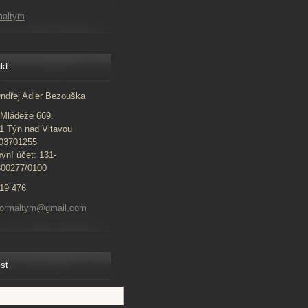
maltym
kt
ndřej Adler Bezouška
Mládeže 669.
1 Týn nad Vltavou
 03701255
vní účet: 131-
300277/0100
19 476
normaltym@gmail.com
ist