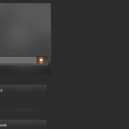
ky
book