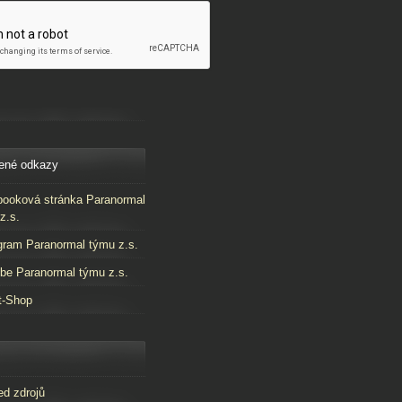
ené odkazy
ooková stránka Paranormal
z.s.
gram Paranormal týmu z.s.
be Paranormal týmu z.s.
t-Shop
ed zdrojů