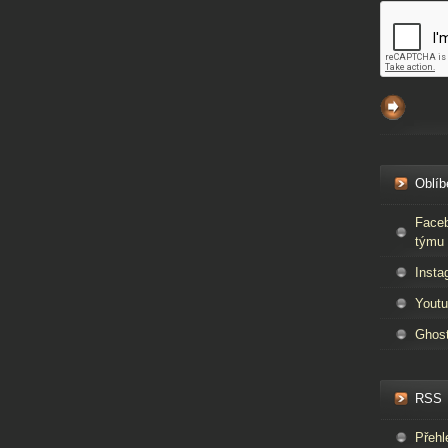
Oblíb
Faceb
týmu 
Insta
Youtu
Ghos
RSS
Přehl