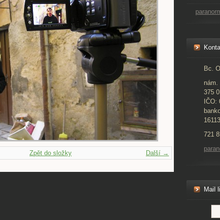
paranor
Konta
Bc. O
nám. 
375 0
IČO:
banko
1611
721 8
para
Zpět do složky
Další →
Mail l