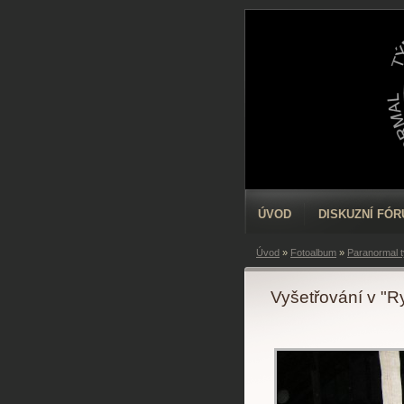
ÚVOD
DISKUZNÍ FÓ
Úvod
»
Fotoalbum
»
Paranormal 
Vyšetřování v "R