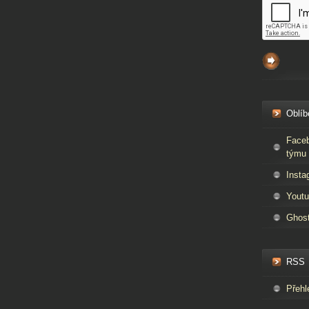
Oblíb
Faceb
týmu 
Insta
Youtu
Ghos
RSS
Přehl