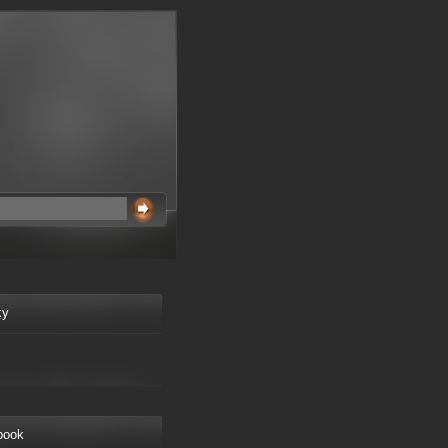
ky
book