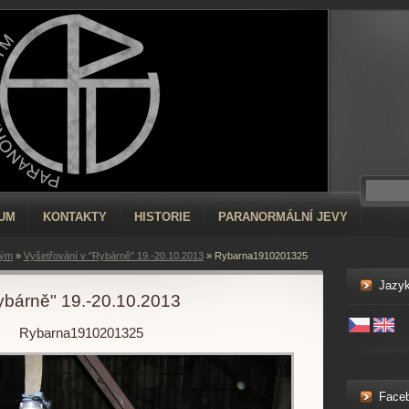
RUM
KONTAKTY
HISTORIE
PARANORMÁLNÍ JEVY
tým
»
Vyšetřování v "Rybárně" 19.-20.10.2013
»
Rybarna1910201325
Jazy
ybárně" 19.-20.10.2013
Rybarna1910201325
Face