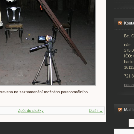
Konta
Bc. O
nám. 
375 0
IČO:
banko
1611
721 8
para
ipravena na zaznamenání možného paranormálního
Mail l
Zpět do složky
Další →