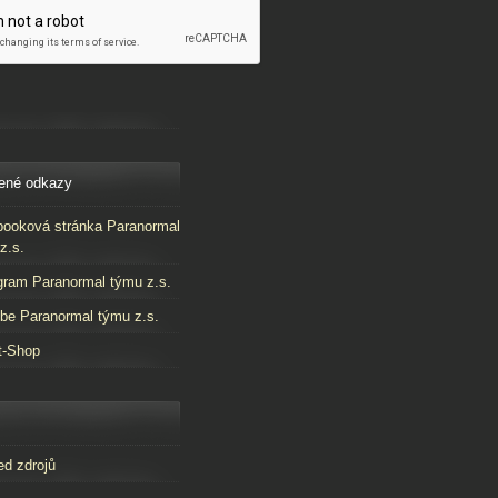
ené odkazy
ooková stránka Paranormal
z.s.
gram Paranormal týmu z.s.
be Paranormal týmu z.s.
t-Shop
ed zdrojů