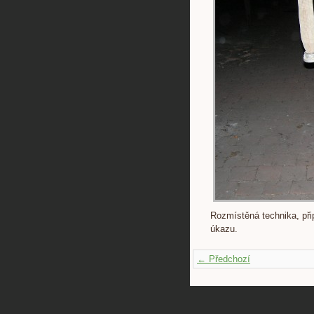
Rozmístěná technika, př
úkazu.
← Předchozí