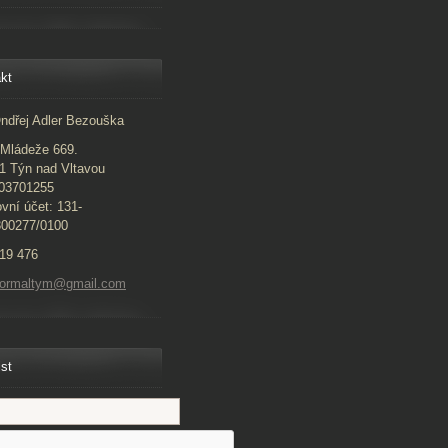
kt
ndřej Adler Bezouška
Mládeže 669.
1 Týn nad Vltavou
 03701255
vní účet: 131-
300277/0100
19 476
normaltym@gmail.com
ist