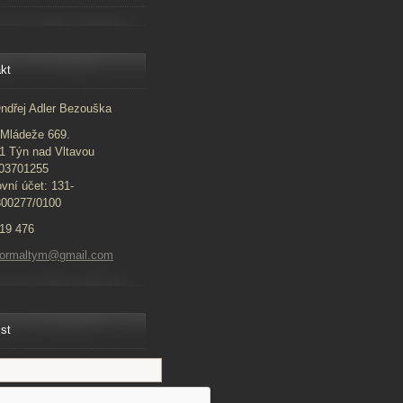
kt
ndřej Adler Bezouška
Mládeže 669.
1 Týn nad Vltavou
 03701255
vní účet: 131-
300277/0100
19 476
normaltym@gmail.com
ist