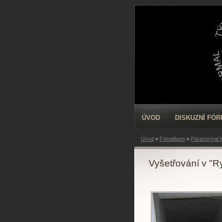
ÚVOD
DISKUZNÍ FÓ
Úvod
»
Fotoalbum
»
Paranormal 
Vyšetřování v "R