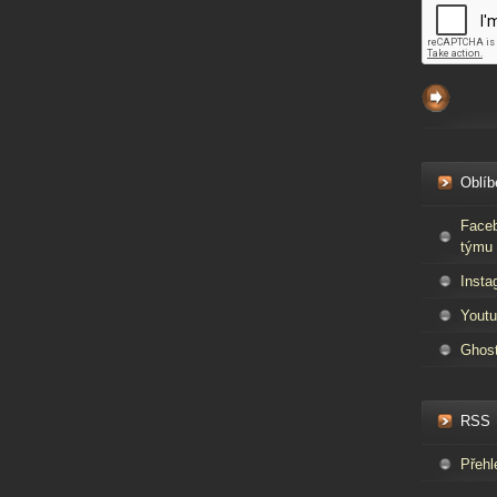
Oblíb
Faceb
týmu 
Insta
Youtu
Ghos
RSS
Přehl