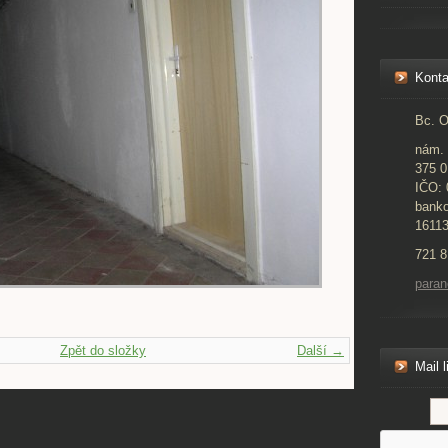
Konta
Bc. O
nám. 
375 0
IČO:
banko
1611
721 8
para
Zpět do složky
Další →
Mail l