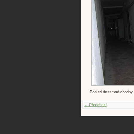
Pohled do temné chodby.
← Předchozí