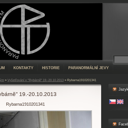
RUM
KONTAKTY
HISTORIE
PARANORMÁLNÍ JEVY
tým
»
Vyšetřování v "Rybárně" 19.-20.10.2013
»
Rybarna1910201341
Jazy
ybárně" 19.-20.10.2013
Rybarna1910201341
Face