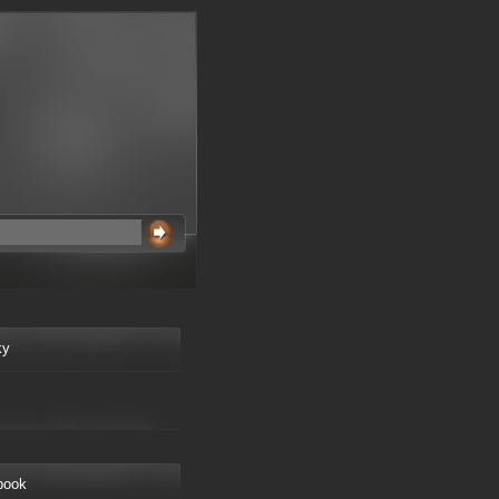
ky
book