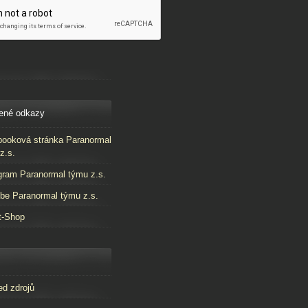
ené odkazy
ooková stránka Paranormal
z.s.
gram Paranormal týmu z.s.
be Paranormal týmu z.s.
t-Shop
ed zdrojů